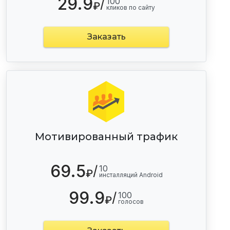
29.9
/
100
₽
кликов по сайту
Заказать
Мотивированный трафик
69.5
/
10
₽
инсталляций Android
99.9
/
100
₽
голосов