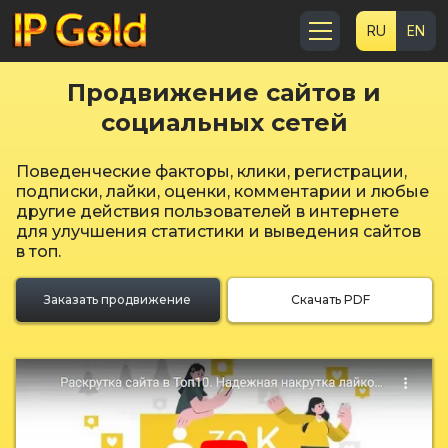
RU
EN
Продвижение сайтов и
социальных сетей
Поведенческие факторы, клики, регистрации,
подписки, лайки, оценки, комментарии и любые
другие действия пользователей в интернете
для улучшения статистики и выведения сайтов
в топ.
Заказать продвижение
Скачать PDF