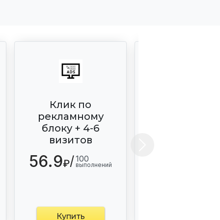
Клик по
Визиты + клик
рекламному
рекламном
блоку + 4-6
блоку + визи
визитов
59.9
/
100
Next
₽
выполн
56.9
/
100
₽
выполнений
Купить
Купить