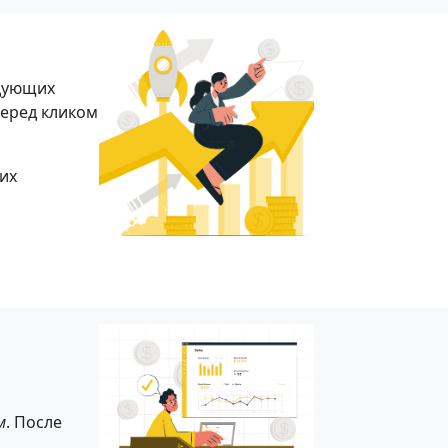
едующих
перед кликом
их
м
. После