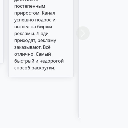
постепенным
посетителей с
приростом. Канал
переходами по
успешно подрос и
внутренним
вышел на биржи
страницам. Плюс
рекламы. Люди
дополнительно 70
Next
приходят, рекламу
кликов в день по
заказывают. Всё
баннерам. В
отлично! Самый
результате вырос
быстрый и недорогой
трафик и улучшили
способ раскрутки.
поведенческие
факторы. Переходы
рекламодателей т
выросли. Рекламы
стали продавать
больше. Рабочий
эффективный серви