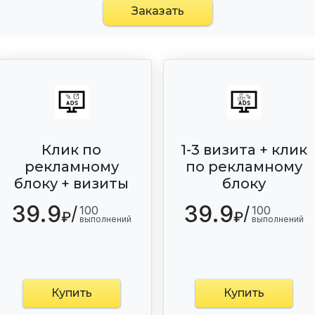
Заказать
Клик по
1-3 визита + клик
рекламному
по рекламному
блоку + визиты
блоку
39.9
39.9
/
/
100
100
₽
₽
выполнений
выполнений
Купить
Купить