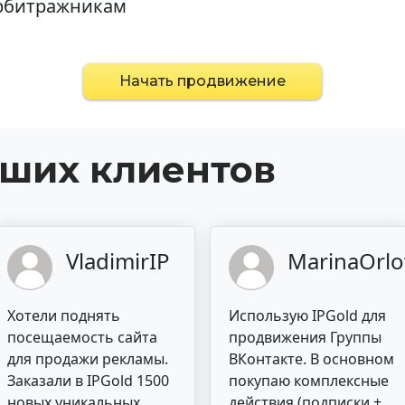
арбитражникам
Начать продвижение
аших клиентов
VladimirIP
MarinaOrlo
Хотели поднять
Использую IPGold для
посещаемость сайта
продвижения Группы
для продажи рекламы.
ВКонтакте. В основном
Заказали в IPGold 1500
покупаю комплексные
новых уникальных
действия (подписки +