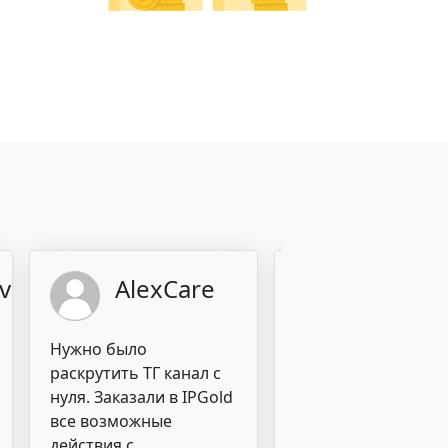
va
AlexCare
Vladimi
Нужно было
Хотели поднять
раскрутить ТГ канал с
посещаемость сай
нуля. Заказали в IPGold
для продажи рекла
все возможные
Заказали в IPGold 
действия с
новых уникальных