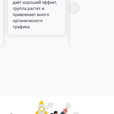
даёт хороший эффект,
вышел на биржи
группа растет и
рекламы. Люди
Next
привлекает много
приходят, рекламу
органического
заказывают. Всё
трафика.
отлично! Самый
быстрый и недоро
способ раскрутки.