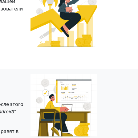
 вашей
ьзователи
осле этого
droid)
".
равят в