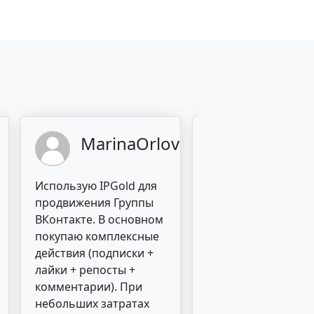
MarinaOrlova
AlexCar
Использую IPGold для
Нужно было
продвижения Группы
раскрутить ТГ кана
ВКонтакте. В основном
нуля. Заказали в IP
покупаю комплексные
все возможные
действия (подписки +
действия с
лайки + репосты +
постепенным
комментарии). При
приростом. Канал
небольших затратах
успешно подрос и