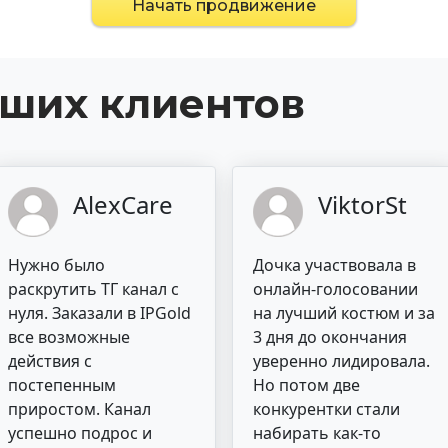
Начать продвижение
аших клиентов
AlexCare
ViktorSt
Нужно было
Дочка участвовала в
раскрутить ТГ канал с
онлайн-голосовании
нуля. Заказали в IPGold
на лучший костюм и за
все возможные
3 дня до окончания
действия с
уверенно лидировала.
постепенным
Но потом две
приростом. Канал
конкурентки стали
успешно подрос и
набирать как-то