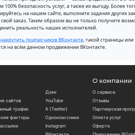
 100% безопасность услуг, а также их выгоду. Более тог
рируйтесь на нашем сайте, выполните задания других за
 свой заказ. Таким образом вы не только получите во
оценить реальность наших исполнителей.
о
накрутить подписчиков ВКонтакте
, такой страницы или
тся на всём данном продвижении ВКонтакте.
О компании
Дзен
О сервисе
ие сайтов
YouTube
Отзывы
нный трафик
X (Twitter)
Партнерская прог
ские факторы
Одноклассники
Оплата услуг
ассылки
Instagram
Оферта
ВКонтакте
Приложение IPGold 