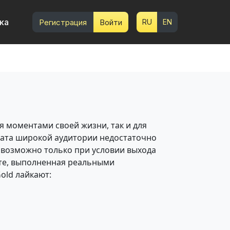
ка
Регистрация
Войти
RU
EN
я моментами своей жизни, так и для
хвата широкой аудитории недостаточно
 возможно только при условии выхода
кте, выполненная реальными
old лайкают: